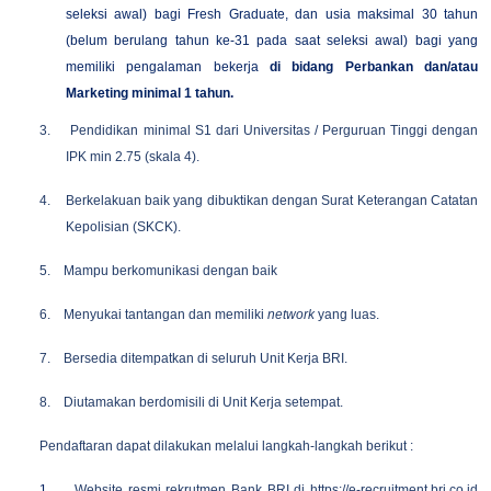
seleksi awal) bagi Fresh Graduate, dan usia maksimal 30 tahun
(belum berulang tahun ke-31 pada saat seleksi awal) bagi yang
memiliki pengalaman bekerja
di bidang Perbankan dan/atau
Marketing
minimal 1 tahun.
3.
Pendidikan minimal S1 dari Universitas / Perguruan Tinggi dengan
IPK min 2.75 (skala 4).
4.
Berkelakuan baik yang dibuktikan dengan Surat Keterangan Catatan
Kepolisian (SKCK).
5.
Mampu berkomunikasi dengan baik
6.
Menyukai tantangan dan memiliki
network
yang luas.
7.
Bersedia ditempatkan di seluruh Unit Kerja BRI.
8.
Diutamakan berdomisili di Unit Kerja setempat.
Pendaftaran dapat dilakukan melalui langkah-langkah berikut :
1.
Website resmi rekrutmen Bank BRI di
https://e-recruitment.bri.co.id