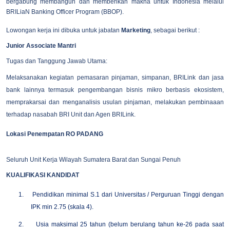
bergabung membangun dan memberikan makna untuk Indonesia melalui
BRILiaN Banking Officer Program (BBOP).
Lowongan kerja ini dibuka untuk jabatan
Marketing
, sebagai berikut :
Junior Associate Mantri
Tugas dan Tanggung Jawab Utama:
Melaksanakan kegiatan pemasaran pinjaman, simpanan, BRILink dan jasa
bank lainnya termasuk pengembangan bisnis mikro berbasis ekosistem,
memprakarsai dan menganalisis usulan pinjaman, melakukan pembinaaan
terhadap nasabah BRI Unit dan Agen BRILink.
Lokasi Penempatan RO PADANG
Seluruh Unit Kerja Wilayah Sumatera Barat dan Sungai Penuh
KUALIFIKASI KANDIDAT
1.
Pendidikan minimal S.1 dari Universitas / Perguruan Tinggi dengan
IPK min 2.75 (skala 4).
2.
Usia maksimal 25 tahun (belum berulang tahun ke-26 pada saat