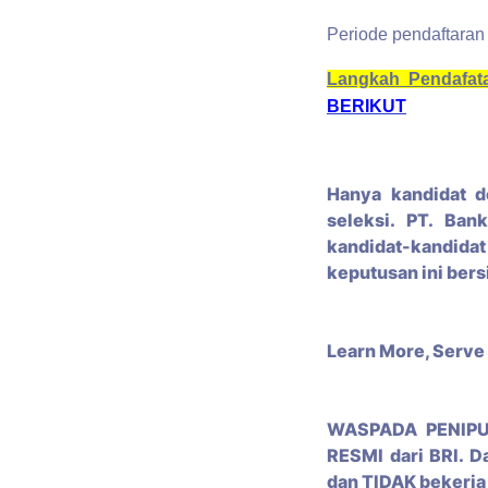
Periode pendaftaran
Langkah Pendafata
BERIKUT
Hanya kandidat d
seleksi. PT. Ba
kandidat-kandida
keputusan ini bers
Learn More, Serve
WASPADA PENIPUA
RESMI dari BRI. 
dan TIDAK bekerja