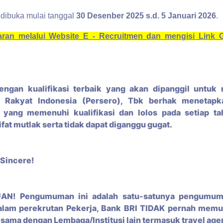
 dibuka mulai tanggal
30 Desenber
2025 s.d. 5 Januari 2026
.
ran melalui Website E - Recruitmen dan mengisi Link 
engan kualifikasi terbaik yang akan dipanggil untuk 
nk Rakyat Indonesia (Persero), Tbk berhak menetap
t yang memenuhi kualifikasi dan lolos pada setiap ta
ifat mutlak serta tidak dapat diganggu gugat.
 Sincere!
N! Pengumuman ini adalah satu-satunya pengumu
Dalam perekrutan Pekerja, Bank BRI TIDAK pernah memu
 sama dengan Lembaga/Institusi lain termasuk travel ag