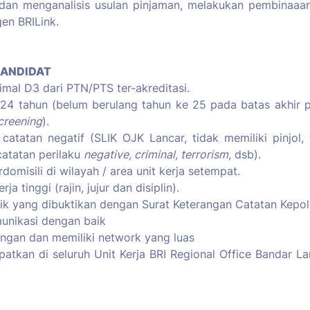
dan menganalisis usulan pinjaman, melakukan pembinaaa
en BRILink.
KANDIDAT
imal D3 dari PTN/PTS ter-akreditasi.
24 tahun (belum berulang tahun ke 25 pada batas akhir 
creening
).
catatan negatif (SLIK OJK Lancar, tidak memiliki pinjol, t
catatan perilaku
negative, criminal, terrorism
, dsb).
omisili di wilayah / area unit kerja setempat.
ja tinggi (rajin, jujur dan disiplin).
ik yang dibuktikan dengan Surat Keterangan Catatan Kepoli
nikasi dengan baik
ngan dan memiliki network yang luas
patkan di seluruh Unit Kerja BRI Regional Office Bandar