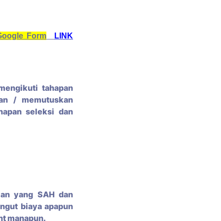
Google Form
LINK
mengikuti tahapan
kan / memutuskan
hapan seleksi dan
man yang SAH dan
ngut biaya apapun
ent manapun.