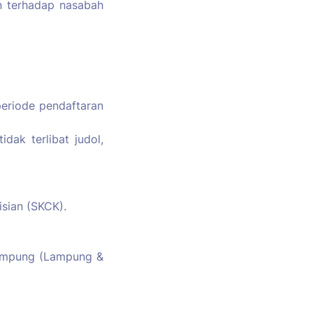
n terhadap nasabah
periode pendaftaran
idak terlibat judol,
sian (SKCK).
 Lampung (Lampung &